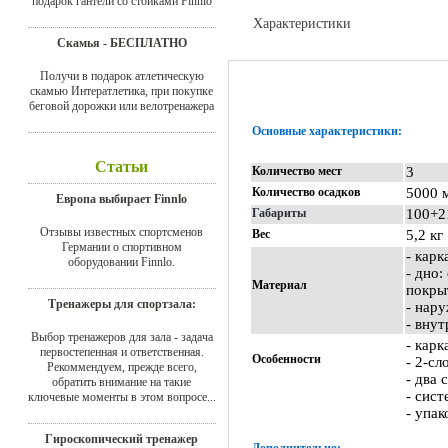
подарок гантели со стойками Finnlo
Характеристики
Скамья - БЕСПЛАТНО
Доставка
Получи в подарок атлетическую
скамью Интератлетика, при покупке
беговой дорожки или велотренажера
Основные характеристики:
Статьи
Количество мест
3
Количество осадков
5000 
Европа выбирает Finnlo
Габариты
100+2
Отзывы известных спортсменов
Вес
5,2 кг
Германии о спортивном
- карк
оборудовании Finnlo.
- дно
Материал
покры
Тренажеры для спортзала:
- нар
- вну
Выбор тренажеров для зала - задача
- карк
первостепенная и ответственная.
Особенности
- 2-сл
Рекоммендуем, прежде всего,
- два
обратить внимание на такие
-
сист
ключевые моменты в этом вопросе...
- упак
Гироскопический тренажер