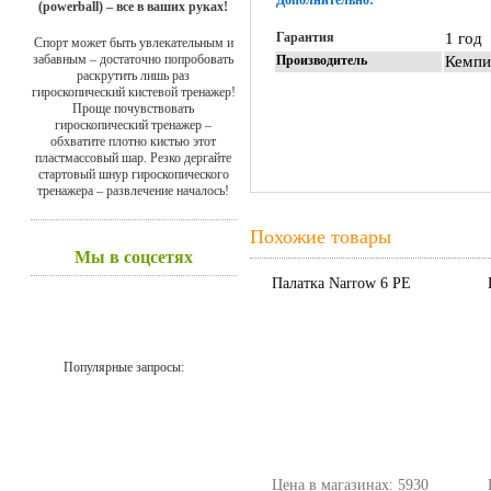
Дополнительно:
(powerball) – все в ваших руках!
Гарантия
1 год
Спорт может быть увлекательным и
забавным – достаточно попробовать
Производитель
Кемпи
раскрутить лишь раз
гироскопический кистевой тренажер!
Проще почувствовать
гироскопический тренажер –
обхватите плотно кистью этот
пластмассовый шар. Резко дергайте
стартовый шнур гироскопического
тренажера – развлечение началось!
Похожие товары
Мы в соцсетях
Палатка Narrow 6 PE
Популярные запросы:
Цена в магазинах: 5930