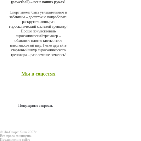
(powerball) – все в ваших руках!
Спорт может быть увлекательным и
забавным – достаточно попробовать
раскрутить лишь раз
гироскопический кистевой тренажер!
Проще почувствовать
гироскопический тренажер –
обхватите плотно кистью этот
пластмассовый шар. Резко дергайте
стартовый шнур гироскопического
тренажера – развлечение началось!
Мы в соцсетях
Популярные запросы:
© Ин-Спорт Киев 2007г.
Все права защищены.
Продвижение сайта -
Prodex