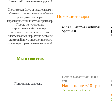
(powerball) – все в ваших руках!
Спорт может быть увлекательным и
забавным – достаточно попробовать
Похожие товары
раскрутить лишь раз
гироскопический кистевой тренажер!
Проще почувствовать
432300 Ракетка Cornilleau
гироскопический тренажер –
Sport 200
обхватите плотно кистью этот
пластмассовый шар. Резко дергайте
стартовый шнур гироскопического
тренажера – развлечение началось!
Мы в соцсетях
Цена в магазинах: 1000
грн.
Популярные запросы:
Наша цена: 610 грн.
Экономия: 390 грн.