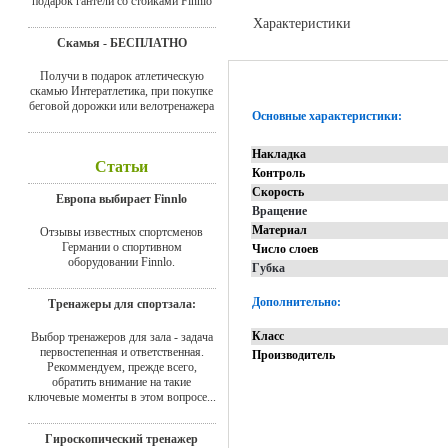
подарок гантели со стойками Finnlo
Характеристики
Скамья - БЕСПЛАТНО
Отзывы
Получи в подарок атлетическую
скамью Интератлетика, при покупке
беговой дорожки или велотренажера
Основные характеристики:
Накладка
Статьи
Контроль
Скорость
Европа выбирает Finnlo
Вращение
Материал
Отзывы известных спортсменов
Германии о спортивном
Число слоев
оборудовании Finnlo.
Губка
Дополнительно:
Тренажеры для спортзала:
Класс
Выбор тренажеров для зала - задача
первостепенная и ответственная.
Производитель
Рекоммендуем, прежде всего,
обратить внимание на такие
ключевые моменты в этом вопросе...
Гироскопический тренажер