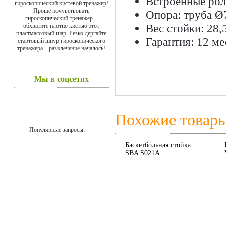
Встроенные рол
гироскопический кистевой тренажер!
Проще почувствовать
Опора: труба Ø7
гироскопический тренажер –
Вес стойки: 28,5
обхватите плотно кистью этот
пластмассовый шар. Резко дергайте
Гарантия: 12 ме
стартовый шнур гироскопического
тренажера – развлечение началось!
Мы в соцсетях
Похожие товар
Популярные запросы:
Баскетбольная стойка
SBA S021A