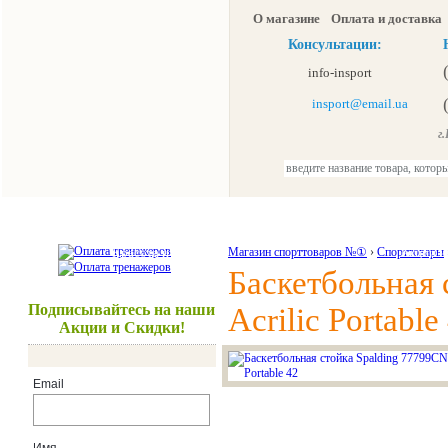
О магазине
Оплата и доставка
Консультации:
info-insport
insport@email.ua
г.К
Тренажеры
Спорттовары
Красота и здоровье
Магазин спорттоваров №①
›
Спорттовары
Акции и
Баскетбольная 
Подписывайтесь на наши
Acrilic Portable
Акции и Скидки!
Email