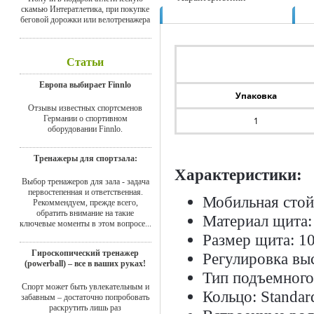
скамью Интератлетика, при покупке
Доставка
беговой дорожки или велотренажера
Статьи
Европа выбирает Finnlo
Упаковка
Отзывы известных спортсменов
Германии о спортивном
1
оборудовании Finnlo.
Тренажеры для спортзала:
Характеристики:
Выбор тренажеров для зала - задача
первостепенная и ответственная.
Мобильная стойк
Рекоммендуем, прежде всего,
обратить внимание на такие
Материал щита:
ключевые моменты в этом вопросе...
Размер щита: 1
Гироскопический тренажер
Регулировка выс
(powerball) – все в ваших руках!
Тип подъемного
Спорт может быть увлекательным и
Кольцо: Standar
забавным – достаточно попробовать
раскрутить лишь раз