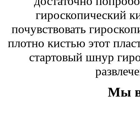
достаточно попробо
гироскопический к
почувствовать гироскоп
плотно кистью этот плас
стартовый шнур гиро
развлече
Мы в