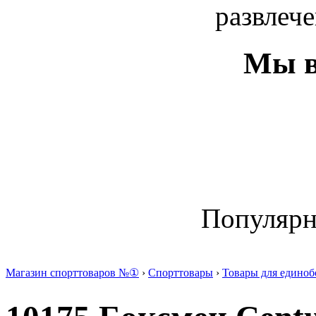
развлече
Мы в
Популяр
Магазин спорттоваров №①
›
Спорттовары
›
Товары для единоб