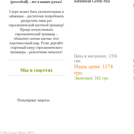
набивная Green Hill
(powerball) – все в ваших руках!
Спорт может быть увлекательным и
забавным – достаточно попробовать
раскрутить лишь раз
гироскопический кистевой тренажер!
Проще почувствовать
гироскопический тренажер –
обхватите плотно кистью этот
пластмассовый шар. Резко дергайте
стартовый шнур гироскопического
тренажера – развлечение началось!
Цена в магазинах: 1356
грн.
Наша цена: 1174
Мы в соцсетях
грн.
Экономия: 182 грн.
Популярные запросы:
© Ин-Спорт Киев 2007г.