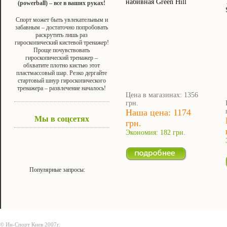
набивная Green Hill
(powerball) – все в ваших руках!
Спорт может быть увлекательным и
забавным – достаточно попробовать
раскрутить лишь раз
гироскопический кистевой тренажер!
Проще почувствовать
гироскопический тренажер –
обхватите плотно кистью этот
пластмассовый шар. Резко дергайте
стартовый шнур гироскопического
тренажера – развлечение началось!
Цена в магазинах: 1356
грн.
Наша цена: 1174
Мы в соцсетях
грн.
Экономия: 182 грн.
Популярные запросы:
© Ин-Спорт Киев 2007г.