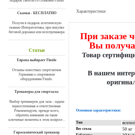
подарок гантели со стойками Finnlo
Характеристики
Скамья - БЕСПЛАТНО
Доставка
Получи в подарок атлетическую
скамью Интератлетика, при покупке
беговой дорожки или велотренажера
При заказе ч
Вы получа
Статьи
Товар сертифиц
Европа выбирает Finnlo
Отзывы известных спортсменов
В нашем интер
Германии о спортивном
оборудовании Finnlo.
оригинал
Тренажеры для спортзала:
Выбор тренажеров для зала - задача
первостепенная и ответственная.
Основные характеристики:
Рекоммендуем, прежде всего,
обратить внимание на такие
ключевые моменты в этом вопросе...
Тип
всепо
Вес стола
50 кг
Гироскопический тренажер