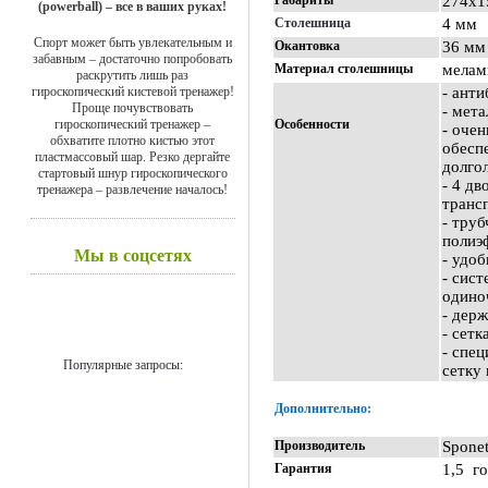
Габариты
274х1
(powerball) – все в ваших руках!
Столешница
4 мм
Спорт может быть увлекательным и
Окантовка
36 мм
забавным – достаточно попробовать
Материал столешницы
мелам
раскрутить лишь раз
гироскопический кистевой тренажер!
- ант
Проще почувствовать
- мет
гироскопический тренажер –
Особенности
- оче
обхватите плотно кистью этот
обесп
пластмассовый шар. Резко дергайте
долго
стартовый шнур гироскопического
- 4 д
тренажера – развлечение началось!
транс
- тру
полиэ
Мы в соцсетях
- удо
- сист
одино
- держ
- сетк
- спец
Популярные запросы:
сетку
Дополнительно:
Производитель
Spone
Гарантия
1,5 г