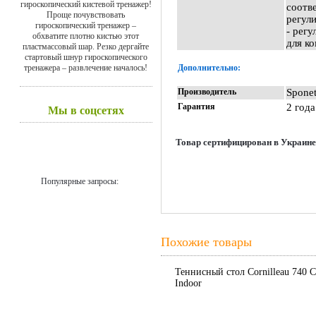
гироскопический кистевой тренажер!
соотв
Проще почувствовать
регул
гироскопический тренажер –
- рег
обхватите плотно кистью этот
для к
пластмассовый шар. Резко дергайте
стартовый шнур гироскопического
тренажера – развлечение началось!
Дополнительно:
Производитель
Spone
Гарантия
2 года
Мы в соцсетях
Товар сертифицирован в Украине
Популярные запросы:
Похожие товары
Теннисный стол Cornilleau 740 C
Indoor