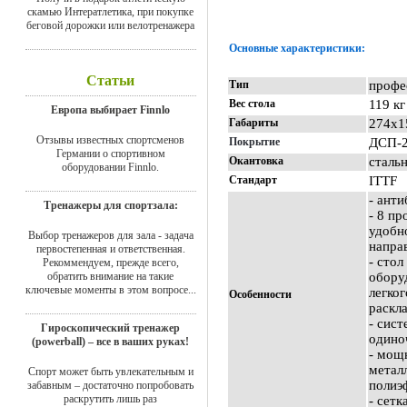
скамью Интератлетика, при покупке
беговой дорожки или велотренажера
Основные характеристики:
Статьи
Тип
профе
Вес стола
119 кг
Европа выбирает Finnlo
Габариты
274х1
Отзывы известных спортсменов
Покрытие
ДСП-
Германии о спортивном
Окантовка
сталь
оборудовании Finnlo.
Стандарт
ITTF
- ант
Тренажеры для спортзала:
- 8 п
удобно
Выбор тренажеров для зала - задача
напра
первостепенная и ответственная.
- сто
Рекоммендуем, прежде всего,
обратить внимание на такие
обору
ключевые моменты в этом вопросе...
легког
Особенности
раскл
- сист
Гироскопический тренажер
одино
(powerball) – все в ваших руках!
- мощн
метал
Спорт может быть увлекательным и
полиэ
забавным – достаточно попробовать
раскрутить лишь раз
- сет