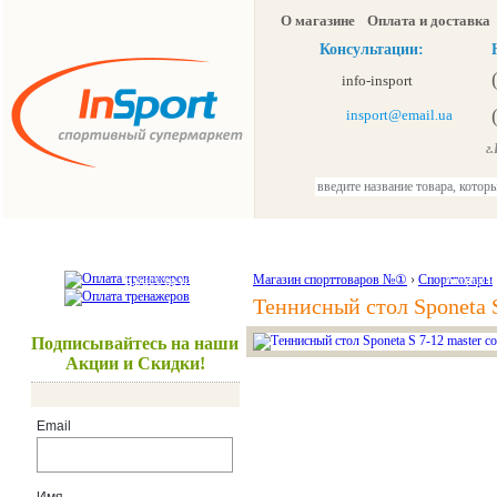
О магазине
Оплата и доставка
Консультации:
info-insport
insport@email.ua
г.К
Тренажеры
Спорттовары
Красота и здоровье
Магазин спорттоваров №①
›
Спорттовары
Акции и
Теннисный стол Sponeta S
Подписывайтесь на наши
Акции и Скидки!
Email