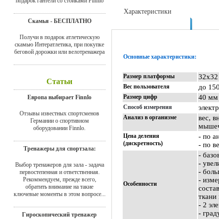
подарок гантели со стойками Finnlo
Характеристики
Скамья - БЕСПЛАТНО
Отзывы
Получи в подарок атлетическую
скамью Интератлетика, при покупке
беговой дорожки или велотренажера
Основные характеристики:
Размер платформы
32х32
Статьи
Вес пользователя
до 150
Размер цифр
40 мм
Европа выбирает Finnlo
Способ измерения
элект
Отзывы известных спортсменов
Анализ в организме
вес, в
Германии о спортивном
мышеч
оборудовании Finnlo.
Цена деления
- по а
(дискретность)
- по в
Тренажеры для спортзала:
- базо
- уве
Выбор тренажеров для зала - задача
- бол
первостепенная и ответственная.
Рекоммендуем, прежде всего,
- изм
Особенности
обратить внимание на такие
соста
ключевые моменты в этом вопросе...
ткани 
- 2 э
- град
Гироскопический тренажер