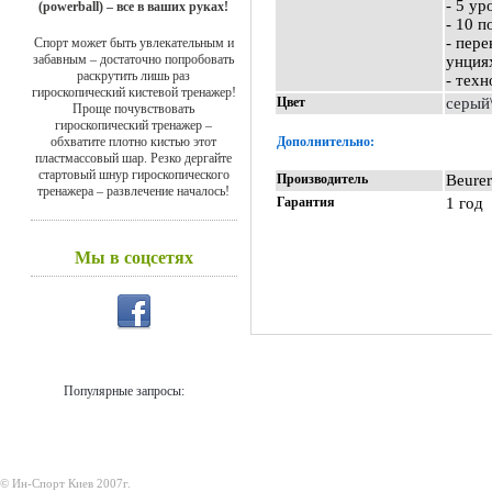
- 5 ур
(powerball) – все в ваших руках!
- 10 п
- пере
Спорт может быть увлекательным и
забавным – достаточно попробовать
унция
раскрутить лишь раз
- техн
гироскопический кистевой тренажер!
Цвет
серый
Проще почувствовать
гироскопический тренажер –
обхватите плотно кистью этот
Дополнительно:
пластмассовый шар. Резко дергайте
стартовый шнур гироскопического
Производитель
Beurer
тренажера – развлечение началось!
Гарантия
1 год
Мы в соцсетях
Популярные запросы:
© Ин-Спорт Киев 2007г.