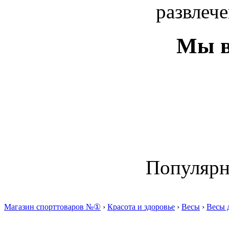
развлече
Мы в
Популяр
Магазин спорттоваров №①
›
Красота и здоровье
›
Весы
›
Весы 