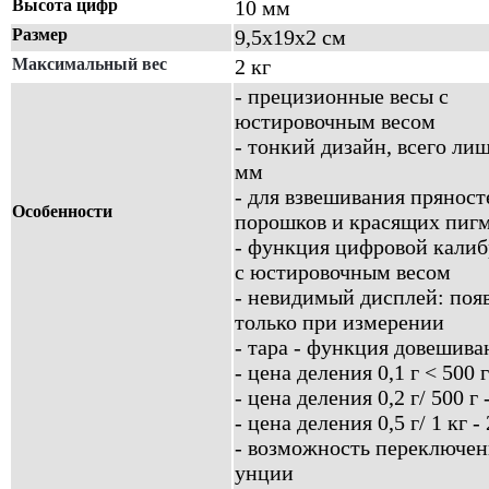
Высота цифр
10 мм
Размер
9,5х19х2 см
Максимальный вес
2 кг
- прецизионные весы с
юстировочным весом
- тонкий дизайн, всего ли
мм
- для взвешивания пряност
Особенности
порошков и красящих пиг
- функция цифровой кали
с юстировочным весом
- невидимый дисплей: поя
только при измерении
- тара - функция довешива
- цена деления 0,1 г < 500 г
- цена деления 0,2 г/ 500 г -
- цена деления 0,5 г/ 1 кг - 
- возможность переключени
унции