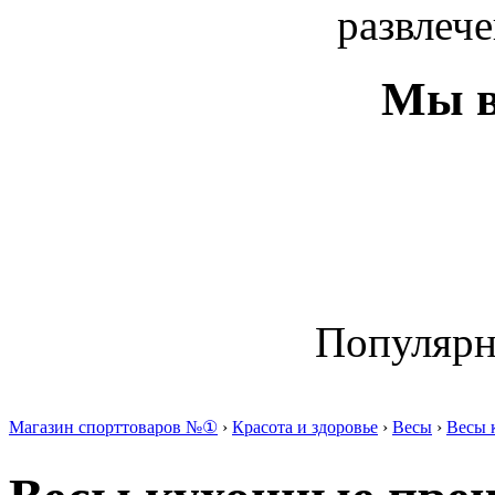
развлече
Мы в
Популяр
Магазин спорттоваров №①
›
Красота и здоровье
›
Весы
›
Весы 