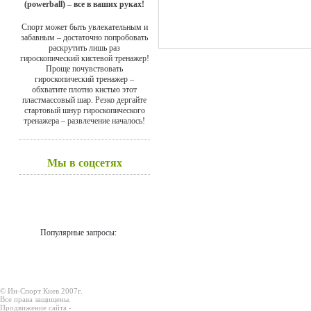
(powerball) – все в ваших руках!
Спорт может быть увлекательным и
забавным – достаточно попробовать
раскрутить лишь раз
гироскопический кистевой тренажер!
Проще почувствовать
гироскопический тренажер –
обхватите плотно кистью этот
пластмассовый шар. Резко дергайте
стартовый шнур гироскопического
тренажера – развлечение началось!
Мы в соцсетях
Популярные запросы:
© Ин-Спорт Киев 2007г.
Все права защищены.
Продвижение сайта -
Prodex