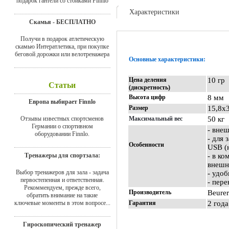
подарок гантели со стойками Finnlo
Характеристики
Скамья - БЕСПЛАТНО
Доставка
Получи в подарок атлетическую
скамью Интератлетика, при покупке
беговой дорожки или велотренажера
Основные характеристики:
Цена деления
10 гр
Статьи
(дискретность)
Высота цифр
8 мм
Европа выбирает Finnlo
Размер
15,8х3
Отзывы известных спортсменов
Максимальный вес
50 кг
Германии о спортивном
- вне
оборудовании Finnlo.
- для
Особенности
USB (
Тренажеры для спортзала:
- в ко
внешн
Выбор тренажеров для зала - задача
- удо
первостепенная и ответственная.
- пере
Рекоммендуем, прежде всего,
Производитель
Beurer
обратить внимание на такие
ключевые моменты в этом вопросе...
Гарантия
2 года
Гироскопический тренажер