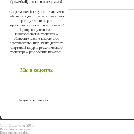
(powerball) – все в ваших руках!
Спорт может быть увлекательным и
забавным – достаточно попробовать
раскрутить лишь раз
гироскопический кистевой тренажер!
Проще почувствовать
гироскопический тренажер –
обхватите плотно кистью этот
пластмассовый шар. Резко дергайте
стартовый шнур гироскопического
тренажера – развлечение началось!
Мы в соцсетях
Популярные запросы:
© Ин-Спорт Киев 2007г.
Все права защищены.
Продвижение сайта -
Prodex