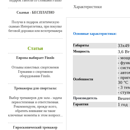
подарок гантели со стойками Finnlo
Характеристики
Скамья - БЕСПЛАТНО
Доставка
Получи в подарок атлетическую
скамью Интератлетика, при покупке
беговой дорожки или велотренажера
Основные характеристики:
Габариты
33х49
Статьи
Мощность
3,6 Вт
- мощ
Европа выбирает Finnlo
- фун
Отзывы известных спортсменов
- сис
Германии о спортивном
- авт
оборудовании Finnlo.
- при
Особенности
30 °C
- 3 т
Тренажеры для спортзала:
- сту
Выбор тренажеров для зала - задача
Производитель
Beurer
первостепенная и ответственная.
Гарантия
1 год
Рекоммендуем, прежде всего,
обратить внимание на такие
ключевые моменты в этом вопросе...
Гироскопический тренажер