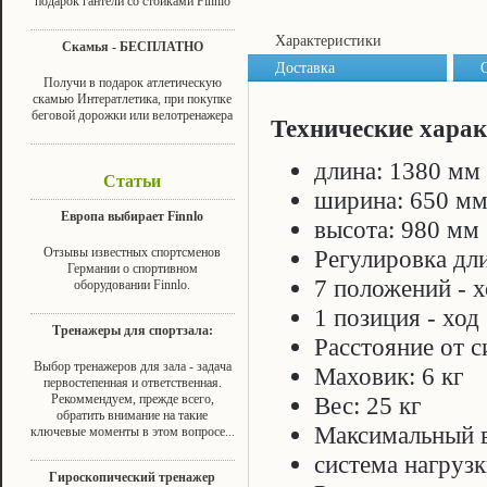
подарок гантели со стойками Finnlo
Характеристики
Скамья - БЕСПЛАТНО
Доставка
Получи в подарок атлетическую
скамью Интератлетика, при покупке
беговой дорожки или велотренажера
Технические хара
длина: 1380 мм
Статьи
ширина: 650 м
Европа выбирает Finnlo
высота: 980 мм
Отзывы известных спортсменов
Регулировка дл
Германии о спортивном
7 положений - 
оборудовании Finnlo.
1 позиция - ход
Тренажеры для спортзала:
Расстояние от с
Выбор тренажеров для зала - задача
Маховик: 6 кг
первостепенная и ответственная.
Рекоммендуем, прежде всего,
Вес: 25 кг
обратить внимание на такие
Максимальный в
ключевые моменты в этом вопросе...
система нагрузк
Гироскопический тренажер