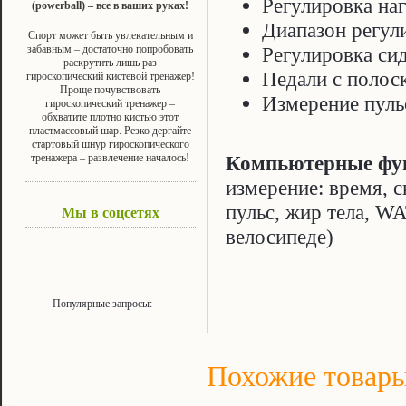
Регулировка наг
(powerball) – все в ваших руках!
Диапазон регул
Спорт может быть увлекательным и
забавным – достаточно попробовать
Регулировка сид
раскрутить лишь раз
Педали с полос
гироскопический кистевой тренажер!
Проще почувствовать
Измерение пуль
гироскопический тренажер –
обхватите плотно кистью этот
пластмассовый шар. Резко дергайте
стартовый шнур гироскопического
тренажера – развлечение началось!
Компьютерные фу
измерение: время, с
пульс, жир тела, WA
Мы в соцсетях
велосипеде)
Популярные запросы:
Похожие товар