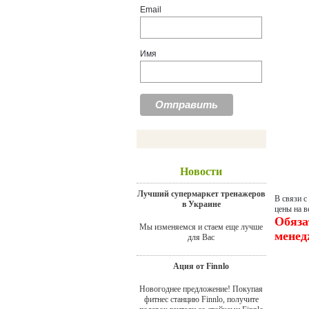
Email
Имя
Новости
Лучший супермаркет тренажеров
В связи с
в Украине
цены на в
Обяза
Мы изменяемся и стаем еще лучше
менед
для Вас
Ация от Finnlo
Новогоднее предложение! Покупая
фитнес станцию Finnlo, получите