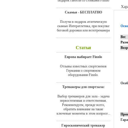
подарок гантели со стойками Finnlo
Хар
Скамья - БЕСПЛАТНО
Получи в подарок атлетическую
скамью Интератлетика, при покупке
Осно
беговой дорожки или велотренажера
Вес
Разм
Статьи
Возр
Европа выбирает Finnlo
Отзывы известных спортсменов
Германии о спортивном
оборудовании Finnlo.
Особ
Тренажеры для спортзала:
Выбор тренажеров для зала - задача
первостепенная и ответственная.
Рекоммендуем, прежде всего,
обратить внимание на такие
ключевые моменты в этом вопросе...
Прои
Гар
Гироскопический тренажер