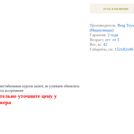
есть в наличии
Производитель:
Berg Toys
(Нидерланды)
Гарантия:
2 года
Возраст, лет:
от 5
Вес, кг:
42
Габариты, см:
152x82x86
 нестабильным курсом валют, не успеваем обновлять
есь ассортимент.
тельно уточните цену у
жера