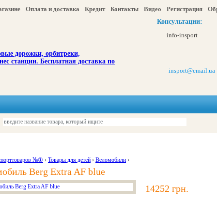
агазине
Оплата и доставка
Кредит
Контакты
Видео
Регистрация
Об
Консультации:
info-insport
insport@email.ua
ы
Отдых и туризм
Детям
Красота и здоровье
Акции и скидка
спорттоваров №①
›
Товары для детей
›
Веломобили
›
обиль Berg Extra AF blue
14252 грн.