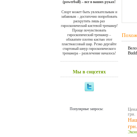
(powerball) – все в ваших руках!
Спорт может быть увлекательным и
забавным – достаточно попробовать
раскрутить лишь раз
гироскопический кистевой тренажер!
Проще почувствовать
Похож
гироскопический тренажер –
обхватите плотно кистью этот
пластмассовый шар. Резко дергайте
Вело
стартовый шнур гироскопического
Budd
тренажера – развлечение началось!
Мы в соцсетях
Популярные запросы:
Цена
грн.
Наш
грн
Экон