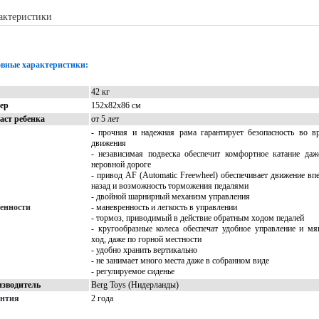
актеристики
Описание
Доставка
Отзывы
вные характеристики:
42 кг
ер
152х82х86 см
аст ребенка
от 5 лет
- прочная и надежная рама гарантирует безопасность во в
движения
- независимая подвеска обеспечит комфортное катание даж
неровной дороге
- привод AF (Automatic Freewheel) обеспечивает движение впе
назад и возможность торможения педалями
- двойной шарнирный механизм управления
енности
- маневренность и легкость в управлении
- тормоз, приводимый в действие обратным ходом педалей
- кругообразные колеса обеспечат удобное управление и мя
ход, даже по горной местности
- удобно хранить вертикально
- не занимает много места даже в собранном виде
- регулируемое сиденье
зводитель
Berg Toys (Нидерланды)
антия
2 года