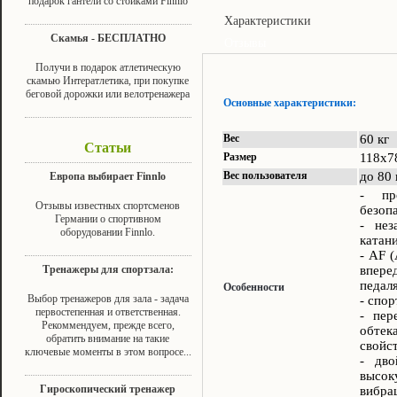
подарок гантели со стойками Finnlo
Характеристики
Скамья - БЕСПЛАТНО
Отзывы
Получи в подарок атлетическую
скамью Интератлетика, при покупке
беговой дорожки или велотренажера
Основные характеристики:
Вес
60 кг
Статьи
Размер
118х7
Вес пользователя
до 80 
Европа выбирает Finnlo
- пр
Отзывы известных спортсменов
безоп
Германии о спортивном
- нез
оборудовании Finnlo.
катан
- АF 
Тренажеры для спортзала:
впер
педал
Особенности
Выбор тренажеров для зала - задача
- спо
первостепенная и ответственная.
- пер
Рекоммендуем, прежде всего,
обте
обратить внимание на такие
свойс
ключевые моменты в этом вопросе...
- дво
высо
Гироскопический тренажер
вибра