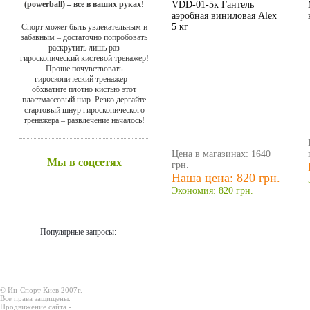
(powerball) – все в ваших руках!
VDD-01-5к Гантель
аэробная виниловая Alex
5 кг
Спорт может быть увлекательным и
забавным – достаточно попробовать
раскрутить лишь раз
гироскопический кистевой тренажер!
Проще почувствовать
гироскопический тренажер –
обхватите плотно кистью этот
пластмассовый шар. Резко дергайте
стартовый шнур гироскопического
тренажера – развлечение началось!
Цена в магазинах: 1640
Мы в соцсетях
грн.
Наша цена: 820 грн.
Экономия: 820 грн.
Популярные запросы:
© Ин-Спорт Киев 2007г.
Все права защищены.
Продвижение сайта -
Prodex