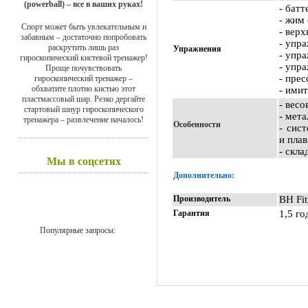
(powerball) – все в ваших руках!
- бат
- жим
Спорт может быть увлекательным и
- верх
забавным – достаточно попробовать
- упр
раскрутить лишь раз
Упражнения
- упр
гироскопический кистевой тренажер!
- упр
Проще почувствовать
- пре
гироскопический тренажер –
обхватите плотно кистью этот
- ими
пластмассовый шар. Резко дергайте
- весо
стартовый шнур гироскопического
- мета
тренажера – развлечение началось!
Особенности
- сис
и плав
- скла
Мы в соцсетях
Дополнительно:
Производитель
BH Fit
Гарантия
1,5 го
Популярные запросы: