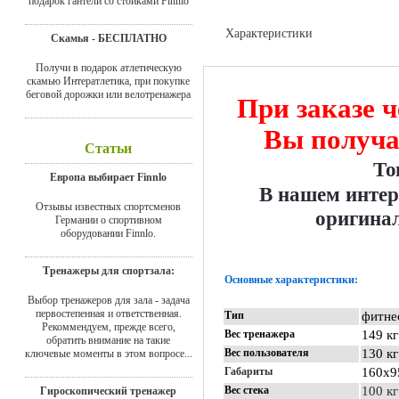
подарок гантели со стойками Finnlo
Характеристики
Скамья - БЕСПЛАТНО
Доставка
Получи в подарок атлетическую
скамью Интератлетика, при покупке
беговой дорожки или велотренажера
При заказе ч
Вы получа
Статьи
То
Европа выбирает Finnlo
В нашем интер
Отзывы известных спортсменов
оригинал
Германии о спортивном
оборудовании Finnlo.
Тренажеры для спортзала:
Основные характеристики:
Выбор тренажеров для зала - задача
первостепенная и ответственная.
Тип
фитне
Рекоммендуем, прежде всего,
Вес тренажера
149 кг
обратить внимание на такие
Вес пользователя
130 кг
ключевые моменты в этом вопросе...
Габариты
160х9
Вес стека
100 кг
Гироскопический тренажер