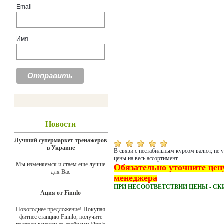
Email
Имя
Новости
Лучший супермаркет тренажеров
в Украине
В связи с нестабильным курсом валют, не 
цены на весь ассортимент.
Мы изменяемся и стаем еще лучше
Обязательно уточните цен
для Вас
менеджера
ПРИ НЕСООТВЕТСТВИИ ЦЕНЫ - СК
Ация от Finnlo
Новогоднее предложение! Покупая
фитнес станцию Finnlo, получите