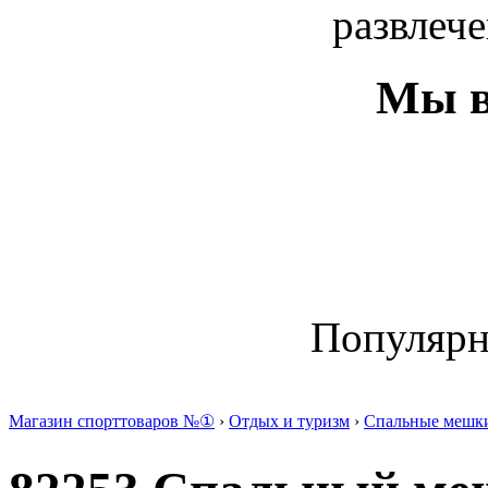
развлече
Мы в
Популяр
Магазин спорттоваров №①
›
Отдых и туризм
›
Спальные мешк