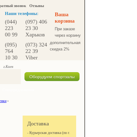
ратный звонок
Отзывы
Наши телефоны:
Ваша
корзина
(044)
(097) 406
223
23 30
При заказе
00 99
Харьков
через корзину
дополнительная
(095)
(073) 324
скидка 2%
764
22 39
10 30
Viber
г.Киев
Оборудуем спортзалы
Спецпредложения
енки
›
Доставка
- Курьерская доставка (по г.