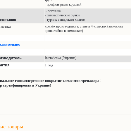
труб
- профиль рамы круглый
- лестница
- гимнастические ручки
плектация
- турник с широким хватом
ановка
крепёж производится к стене в 4-х местах (выносные
кронштейны в комплекте)
олнител
ьно:
изводитель
Interatletika (Украина)
антия
1
год
иальное гипоаллергенное покрытие элементов тренажера!
р сертифицирован в Украине!
ие товары