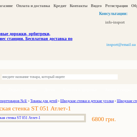
агазине
Оплата и доставка
Кредит
Контакты
Видео
Регистрация
Об
Консультации:
info-insport
insport@email.ua
ы
Отдых и туризм
Детям
Красота и здоровье
Акции и скидка
спорттоваров №①
›
Товары для детей
›
Шведские стенки и детские уголки
›
Шведские ст
кая стенка ST 051 Атлет-1
6800 грн.