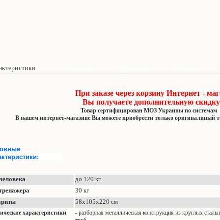
актеристики
Описание
Доставка
Отзывы
При заказе через корзину Интернет - маг
Вы получаете дополнительную скидку
Товар сертифицирован
МОЗ Украины
по системам
В нашем интернет-магазине Вы можете приобрести только оригиналиный т
овные
рактеристики:
 человека
до
1
2
0
кг
тренажера
3
0
кг
ариты
58
х
105
х
2
20
см
ические характеристики
- разборная металлическая конструкция из круглых сталь