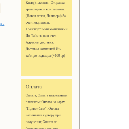
Киеву) платная. -Отправка
транспортной компаниями.
(Новая почта, Деливери):За
счет покупателя. -
tika
Транспортными компаниями
Ин-Тайм за наш счет.. -
Адресная доставка:
0
Доставка компанией Ин-
тайм до подъезда (+100 гр)
Оплата
Оплата; Оплата наложенным
платежом; Оплата на карту
"Приват банк"; Оплата
наличными курьеру при
получении; Оплата по
безналичному расчету;