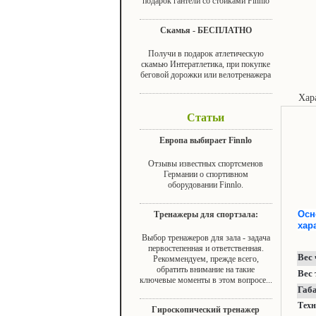
подарок гантели со стойками Finnlo
Скамья - БЕСПЛАТНО
Получи в подарок атлетическую
скамью Интератлетика, при покупке
беговой дорожки или велотренажера
Хар
Статьи
Европа выбирает Finnlo
Отзывы известных спортсменов
Германии о спортивном
оборудовании Finnlo.
Осн
Тренажеры для спортзала:
ха
Выбор тренажеров для зала - задача
первостепенная и ответственная.
Вес
Рекоммендуем, прежде всего,
обратить внимание на такие
Вес
ключевые моменты в этом вопросе...
Габ
Техн
Гироскопический тренажер