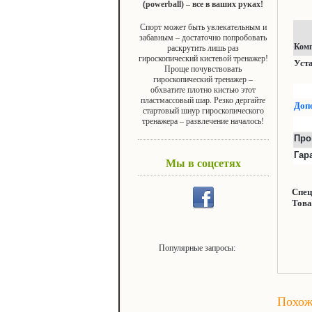
(powerball) – все в ваших руках!
Спорт может быть увлекательным и
забавным – достаточно попробовать
Ком
раскрутить лишь раз
гироскопический кистевой тренажер!
Уст
Проще почувствовать
гироскопический тренажер –
обхватите плотно кистью этот
пластмассовый шар. Резко дергайте
Доп
стартовый шнур гироскопического
тренажера – развлечение началось!
Про
Гар
Мы в соцсетях
Спец
Това
Популярные запросы:
Похож