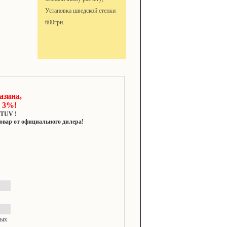
Установка шведской стенки
600грн.
азинa,
 3%!
 TUV !
овар от официального дилера!
ных