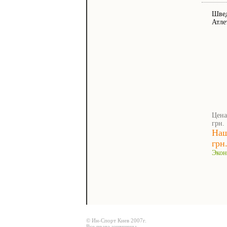
Швед
Атле
Цена
грн.
Наш
грн
Экон
© Ин-Спорт Киев 2007г.
Все права защищены.