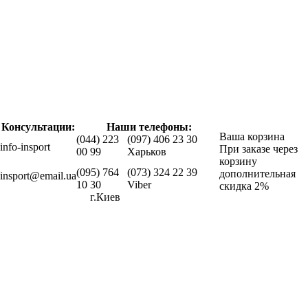
Консультации:
Наши телефоны:
Ваша корзина
(044) 223
(097) 406 23 30
info-insport
При заказе через
00 99
Харьков
корзину
(095) 764
(073) 324 22 39
дополнительная
insport@email.ua
10 30
Viber
скидка 2%
г.Киев