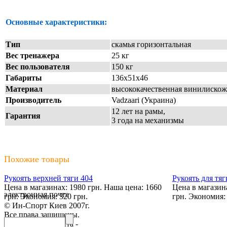
Основные характеристики:
Тип
скамья горизонтальная
Вес тренажера
25 кг
Вес пользователя
150 кг
Габариты
136х51х46
Материал
высококачественная винилискожа
Производитель
Vadzaari (Украина)
12 лет на рамы,
Гарантия
3 года на механизмы
Похожие товары
Рукоять верхней тяги 404
Рукоять для тяг
Цена в магазинах: 1980 грн.
Наша цена: 1660
Цена в магазина
электронная почта
грн.
Экономия: 320 грн.
грн.
Экономия: 
© Ин-Спорт Киев 2007г.
Все права защищены.
Продвижение сайта -
Prodex