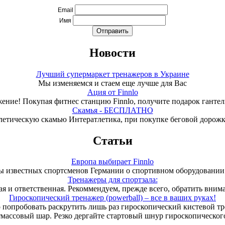
Email
Имя
Новости
Лучший супермаркет тренажеров в Украине
Мы изменяемся и стаем еще лучше для Вас
Ация от Finnlo
ение! Покупая фитнес станцию Finnlo, получите подарок гантели
Скамья - БЕСПЛАТНО
летическую скамью Интератлетика, при покупке беговой дорож
Статьи
Европа выбирает Finnlo
 известных спортсменов Германии о спортивном оборудовании 
Тренажеры для спортзала:
ая и ответственная. Рекоммендуем, прежде всего, обратить вним
Гироскопический тренажер (powerball) – все в ваших руках!
 попробовать раскрутить лишь раз гироскопический кистевой т
тмассовый шар. Резко дергайте стартовый шнур гироскопического