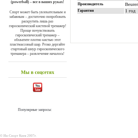
(powerball) – все в ваших руках!
Производитель
Beurer
Гарантия
1 год
Спорт может быть увлекательным и
забавным – достаточно попробовать
раскрутить лишь раз
гироскопический кистевой тренажер!
Проще почувствовать
гироскопический тренажер –
обхватите плотно кистью этот
пластмассовый шар. Резко дергайте
стартовый шнур гироскопического
тренажера – развлечение началось!
Мы в соцсетях
Популярные запросы:
© Ин-Спорт Киев 2007г.