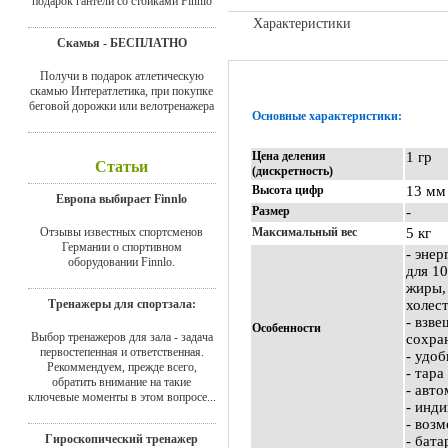
подарок гантели со стойками Finnlo
Характеристики
Скамья - БЕСПЛАТНО
Отзывы
Получи в подарок атлетическую
скамью Интератлетика, при покупке
беговой дорожки или велотренажера
Основные характеристики:
Цена деления
1 гр
Статьи
(дискретность)
Высота цифр
13 м
Европа выбирает Finnlo
Размер
-
Отзывы известных спортсменов
Максимальный вес
5 кг
Германии о спортивном
- эне
оборудовании Finnlo.
для 1
жиры,
Тренажеры для спортзала:
холес
- взв
Особенности
Выбор тренажеров для зала - задача
сохра
первостепенная и ответственная.
- удо
Рекоммендуем, прежде всего,
- тар
обратить внимание на такие
- авт
ключевые моменты в этом вопросе...
- инд
- воз
Гироскопический тренажер
- бата