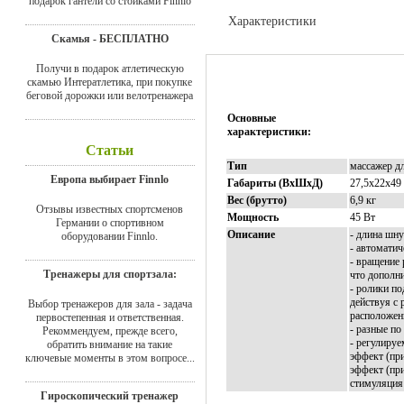
подарок гантели со стойками Finnlo
Характеристики
Скамья - БЕСПЛАТНО
Доставка
Получи в подарок атлетическую
скамью Интератлетика, при покупке
беговой дорожки или велотренажера
Основные
характеристики:
Статьи
Тип
массажер д
Европа выбирает Finnlo
Габариты (ВхШхД)
27,5х22х49
Вес (брутто)
6,9 кг
Отзывы известных спортсменов
Мощность
45 Вт
Германии о спортивном
Описание
- длина шну
оборудовании Finnlo.
- автоматич
- вращение 
Тренажеры для спортзала:
что дополн
- ролики по
действуя с 
Выбор тренажеров для зала - задача
расположен
первостепенная и ответственная.
- разные по
Рекоммендуем, прежде всего,
- регулируе
обратить внимание на такие
эффект (при
ключевые моменты в этом вопросе...
эффект (при
стимуляция 
Гироскопический тренажер