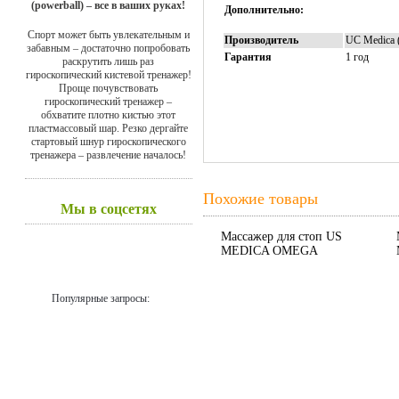
(powerball) – все в ваших руках!
Дополнительно:
Спорт может быть увлекательным и
Производитель
UC Medica
забавным – достаточно попробовать
Гарантия
1 год
раскрутить лишь раз
гироскопический кистевой тренажер!
Проще почувствовать
гироскопический тренажер –
обхватите плотно кистью этот
пластмассовый шар. Резко дергайте
стартовый шнур гироскопического
тренажера – развлечение началось!
Похожие товары
Мы в соцсетях
Массажер для стоп US
MEDICA OMEGA
Популярные запросы: