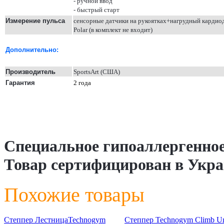
- ручной ввод
- быстрый старт
Измерение пульса
сенсорны
е
датчики на рукоятках+нагрудный кардио
Polar (в комплект не входит)
Дополнитель
но:
Производитель
SportsArt
(США)
Гарантия
2
год
а
Специальное гипоаллергенное
Товар сертифицирован в Укра
Похожие товары
Степпер ЛестницаTechnogym
Степпер Technogym Climb Un