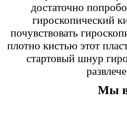
достаточно попробо
гироскопический к
почувствовать гироскоп
плотно кистью этот плас
стартовый шнур гиро
развлече
Мы в