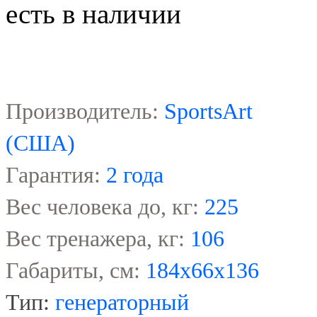
есть в наличии
Производитель:
SportsArt
(США)
Гарантия:
2
годa
Вес человека до, кг:
22
5
Вес тренажера, кг:
106
Габариты, см:
184
х
66
х
136
Тип:
ген
ераторный