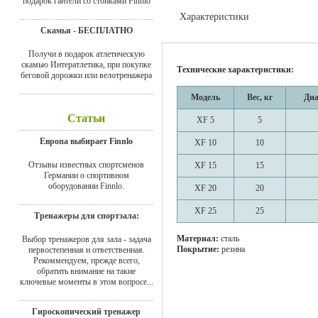
подарок гантели со стойками Finnlo
Характеристики
Скамья - БЕСПЛАТНО
Доставка
Получи в подарок атлетическую
скамью Интератлетика, при покупке
Технические характеристики:
беговой дорожки или велотренажера
Модель
Вес, кг
Диа
Статьи
XF 5
5
Европа выбирает Finnlo
XF 10
10
Отзывы известных спортсменов
XF 15
15
Германии о спортивном
оборудовании Finnlo.
XF 20
20
XF 25
25
Тренажеры для спортзала:
Материал:
cталь
Выбор тренажеров для зала - задача
Покрытие:
резина
первостепенная и ответственная.
Рекоммендуем, прежде всего,
обратить внимание на такие
ключевые моменты в этом вопросе...
Гироскопический тренажер