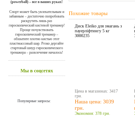
(powerball) – все в ваших руках!
Спорт может быть увлекательным и
Похожие товары
забавным – достаточно попробовать
раскрутить лишь раз
гироскопический кистевой тренажер!
Диск Eleiko для змагань з
Проще почувствовать
пауерліфтингу 5 кг
гироскопический тренажер –
3000235
обхватите плотно кистью этот
пластмассовый шар. Резко дергайте
стартовый шнур гироскопического
тренажера – развлечение началось!
Мы в соцсетях
Цена в магазинах: 3417
грн.
Наша цена: 3039
Популярные запросы:
грн.
Экономия: 378 грн.