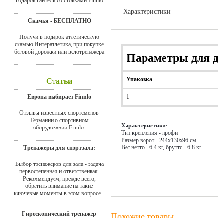
подарок гантели со стойками Finnlo
Характеристики
Скамья - БЕСПЛАТНО
Доставка
Получи в подарок атлетическую
скамью Интератлетика, при покупке
беговой дорожки или велотренажера
Параметры для 
Упаковка
Статьи
Европа выбирает Finnlo
1
Отзывы известных спортсменов
Германии о спортивном
Характеристики:
оборудовании Finnlo.
Тип крепления - профи
Размер ворот - 244х130х96 см
Вес нетто - 6.4 кг, брутто - 6.8 кг
Тренажеры для спортзала:
Выбор тренажеров для зала - задача
первостепенная и ответственная.
Рекоммендуем, прежде всего,
обратить внимание на такие
ключевые моменты в этом вопросе...
Гироскопический тренажер
Похожие товары