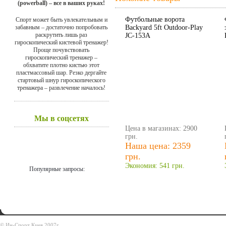
(powerball) – все в ваших руках!
Футбольные ворота
Спорт может быть увлекательным и
забавным – достаточно попробовать
Backyard 5ft Outdoor-Play
раскрутить лишь раз
JC-153A
гироскопический кистевой тренажер!
Проще почувствовать
гироскопический тренажер –
обхватите плотно кистью этот
пластмассовый шар. Резко дергайте
стартовый шнур гироскопического
тренажера – развлечение началось!
Мы в соцсетях
Цена в магазинах: 2900
грн.
Наша цена: 2359
грн.
Экономия: 541 грн.
Популярные запросы:
© Ин-Спорт Киев 2007г.