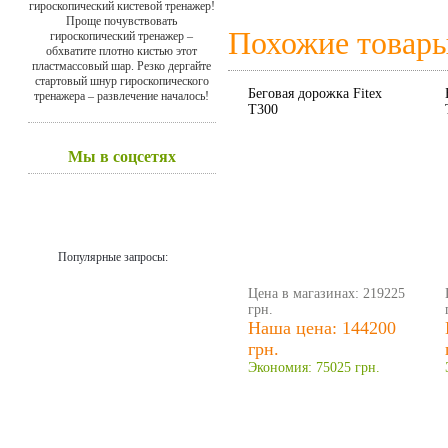
гироскопический кистевой тренажер!
Проще почувствовать
Похожие товар
гироскопический тренажер –
обхватите плотно кистью этот
пластмассовый шар. Резко дергайте
стартовый шнур гироскопического
Беговая дорожка Fitex
тренажера – развлечение началось!
T300
Мы в соцсетях
Популярные запросы:
Цена в магазинах: 219225
грн.
Наша цена: 144200
грн.
Экономия: 75025 грн.