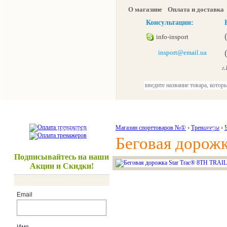
О магазине
Оплата и доставка
Консультации:
info-insport
insport@email.ua
г.К
Тренажеры
Спорттовары
Красота и здоровье
Магазин спорттоваров №①
›
Тренажеры
Акции и
›
Беговая дорож
Подписывайтесь на наши
Акции и Скидки!
Email