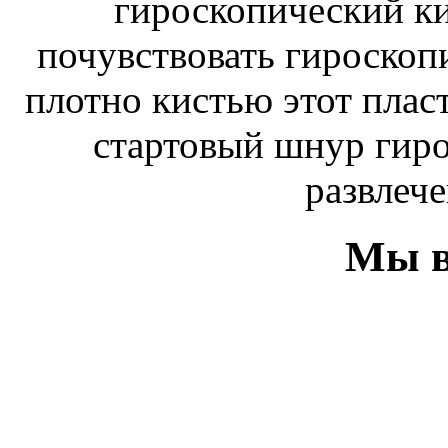
гироскопический к
почувствовать гироскоп
плотно кистью этот плас
стартовый шнур гиро
развлече
Мы в