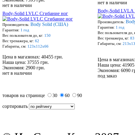
нет в наличии
нет в наличии
Body-Solid LVLA 
Body-Solid LVLC Сгибание ног
Bod
Производитель:
Body Solid (США)
Производитель:
Гарантия:
1
год
Гарантия:
1
год
Вес пользо
вателя
до, 
Вес пользо
вателя
до, кг:
150
Вес тренажера, кг:
8
3
Вес тренажера, кг:
62
Габариты, см:
213
х
1
Габариты, см:
1
23
х
1
12
х
66
Цена в магазинах: 40455 грн.
Цена в магазинах:
Наша цена: 37555 грн.
Наша цена: 41905
Экономия: 2900 грн.
Экономия: 6090 г
нет в наличии
под заказ
товаров на странице
30
60
90
сортировать