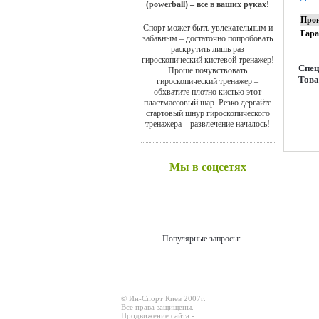
(powerball) – все в ваших руках!
Прои
Спорт может быть увлекательным и
Гар
забавным – достаточно попробовать
раскрутить лишь раз
гироскопический кистевой тренажер!
Спец
Проще почувствовать
Т
ова
гироскопический тренажер –
обхватите плотно кистью этот
пластмассовый шар. Резко дергайте
стартовый шнур гироскопического
тренажера – развлечение началось!
Мы в соцсетях
Популярные запросы:
© Ин-Спорт Киев 2007г.
Все права защищены.
Продвижение сайта -
Prodex