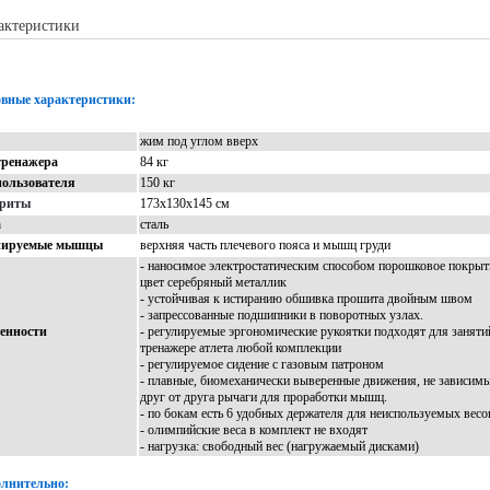
актеристики
Описание
Доставка
Отзывы
вные характеристики:
жим под углом вверх
тренажера
84 кг
пользователя
150 кг
ариты
173х130х145 см
а
сталь
нируемые мышцы
верхняя часть плечевого пояса и мышц груди
- наносимое электростатическим способом порошковое покрыт
цвет серебряный металлик
- устойчивая к истиранию обшивка прошита двойным швом
- запрессованные подшипники в поворотных узлах.
енности
- регулируемые эргономические рукоятки подходят для заняти
тренажере атлета любой комплекции
- регулируемое сидение с газовым патроном
- плавные, биомеханически выверенные движения, не зависим
друг от друга рычаги для проработки мышц.
- по бокам есть 6 удобных держателя для неиспользуемых весо
- олимпийские веса в комплект не входят
- нагрузка: свободный вес (нагружаемый дисками)
лнительно: