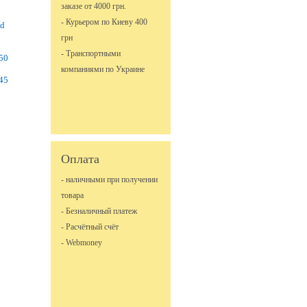
заказе от 4000 грн.
- Курьером по Киеву 400
id
грн
- Транспортными
50
компаниями по Украине
45
Оплата
- наличными при получении
товара
- Безналичный платеж
- Расчётный счёт
- Webmoney