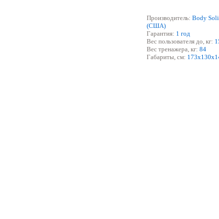
Производитель:
Body Sol
(США)
Гарантия:
1
год
Вес пользо
вателя
до, кг:
1
Вес тренажера, кг:
84
Габариты, см:
1
7
3
х
1
30
х
1