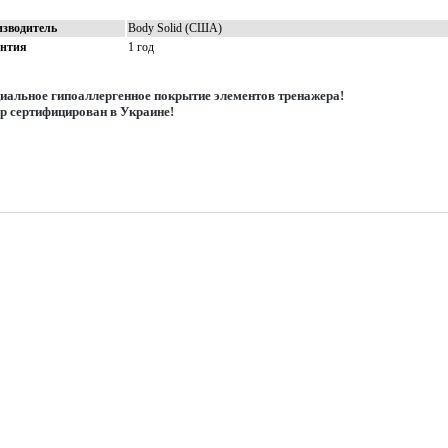
зводитель
Body Solid (США)
антия
1 год
иальное гипоал
л
ергенное покрытие элементов тренажера!
р сертифицирован в Украине!