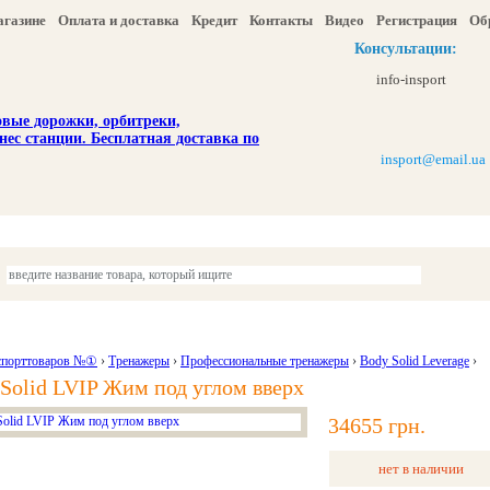
агазине
Оплата и доставка
Кредит
Контакты
Видео
Регистрация
Об
Консультации:
info-insport
insport@email.ua
ы
Отдых и туризм
Детям
Красота и здоровье
Акции и скидка
спорттоваров №①
›
Тренажеры
›
Профессиональные тренажеры
›
Body Solid Leverage
›
Solid LVIP Жим под углом вверх
34655 грн.
нет в наличии