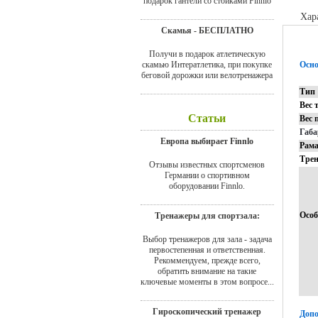
подарок гантели со стойками Finnlo
Хар
Скамья - БЕСПЛАТНО
Получи в подарок атлетическую
скамью Интератлетика, при покупке
Осно
беговой дорожки или велотренажера
Тип
Вес 
Статьи
Вес 
Габ
Европа выбирает Finnlo
Рам
Тре
Отзывы известных спортсменов
Германии о спортивном
оборудовании Finnlo.
Особ
Тренажеры для спортзала:
Выбор тренажеров для зала - задача
первостепенная и ответственная.
Рекоммендуем, прежде всего,
обратить внимание на такие
ключевые моменты в этом вопросе...
Гироскопический тренажер
Допо