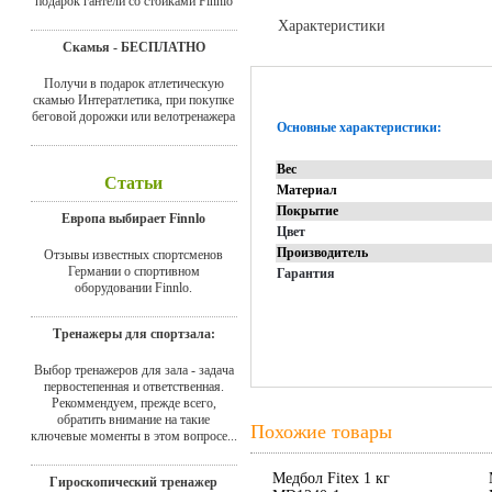
подарок гантели со стойками Finnlo
Характеристики
Скамья - БЕСПЛАТНО
Отзывы
Получи в подарок атлетическую
скамью Интератлетика, при покупке
беговой дорожки или велотренажера
Основные характеристики:
Вес
Статьи
Материал
Покрытие
Европа выбирает Finnlo
Цвет
Производитель
Отзывы известных спортсменов
Германии о спортивном
Гарантия
оборудовании Finnlo.
Тренажеры для спортзала:
Выбор тренажеров для зала - задача
первостепенная и ответственная.
Рекоммендуем, прежде всего,
обратить внимание на такие
Похожие товары
ключевые моменты в этом вопросе...
Медбол Fitex 1 кг
Гироскопический тренажер