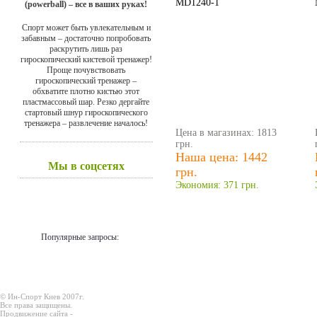
MD1240-1
(powerball) – все в ваших руках!
Спорт может быть увлекательным и
забавным – достаточно попробовать
раскрутить лишь раз
гироскопический кистевой тренажер!
Проще почувствовать
гироскопический тренажер –
обхватите плотно кистью этот
пластмассовый шар. Резко дергайте
стартовый шнур гироскопического
тренажера – развлечение началось!
Цена в магазинах: 1813
грн.
Наша цена: 1442
Мы в соцсетях
грн.
Экономия: 371 грн.
Популярные запросы:
© Ин-Спорт Киев 2007г.
Все права защищены.
Продвижение сайта -
Prodex