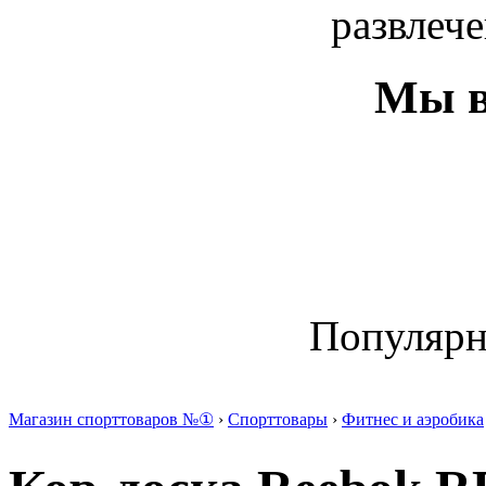
развлече
Мы в
Популяр
Магазин спорттоваров №①
›
Спорттовары
›
Фитнес и аэробика