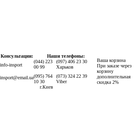
Консультации:
Наши телефоны:
Ваша корзина
(044) 223
(097) 406 23 30
info-insport
При заказе через
00 99
Харьков
корзину
(095) 764
(073) 324 22 39
дополнительная
insport@email.ua
10 30
Viber
скидка 2%
г.Киев