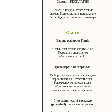
Скамья - БЕСПЛАТНО
Получи в подарок атлетическую
скамью Интератлетика, при покупке
беговой дорожки или велотренажера
Статьи
Европа выбирает Finnlo
Отзывы известных спортсменов
Германии о спортивном
оборудовании Finnlo.
Тренажеры для спортзала:
Выбор тренажеров для зала - задача
первостепенная и ответственная.
Рекоммендуем, прежде всего,
обратить внимание на такие
ключевые моменты в этом вопросе...
Гироскопический тренажер
(powerball) – все в ваших руках!