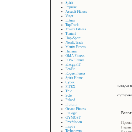
Spirit
Impulse
Assault Fitness
Vigor
Elitum
TopTrack
Yowza Fitness
Tunturi
Hop-Sport
NordicTrack
Matrix Fitness
Hammer
OMA Fitness
POWERland
EnergyFIT
EcoFit
Rogue Fitness
Spirit Home
Cybex
товаров н
FITEX
True
сортиров
Sole
Fitland
Proform
Octane Fitness
Велот
FitLogic
GYMOST
FreeMotion
Произ
Inspire
Гаран
Technogym
Вес тр