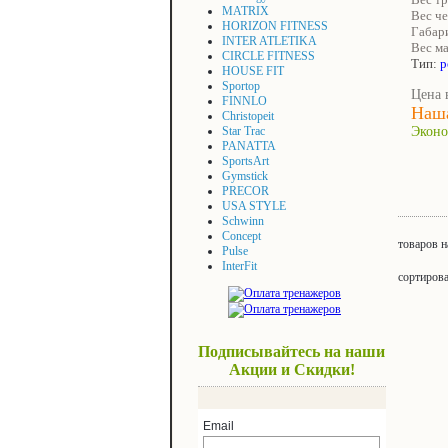
MATRIX
Вес че
HORIZON FITNESS
Габар
INTER ATLETIKA
Вес м
CIRCLE FITNESS
Тип:
р
HOUSE FIT
Sportop
Цена 
FINNLO
Наша
Christopeit
Star Trac
Эконо
PANATTA
SportsArt
Gymstick
PRECOR
USA STYLE
Schwinn
Concept
товаров н
Pulse
InterFit
сортиров
Подписывайтесь на наши
Акции и Скидки!
Email