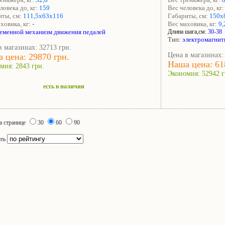
ловека до, кг:
159
Вес человека до, кг
иты, см:
111,5х63х116
Габариты, см:
150х
аховика
, кг:
-
Вес маховика
, кг:
9,
е
менной механизм движения педалей
Длина шага,см:
30-38
Тип:
электромагни
в магазинах: 32713 грн.
Цена в магазинах:
 цена: 29870 грн.
Наша цена: 61
мия: 2843 грн.
Экономия: 52942 г
есть в наличии
а странице
30
60
90
ать