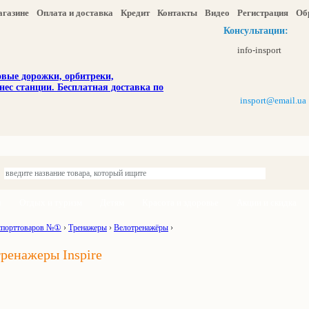
агазине
Оплата и доставка
Кредит
Контакты
Видео
Регистрация
Об
Консультации:
info-insport
insport@email.ua
ы
Отдых и туризм
Детям
Красота и здоровье
Акции и скидка
спорттоваров №①
›
Тренажеры
›
Велотренажёры
›
ренажеры Inspire