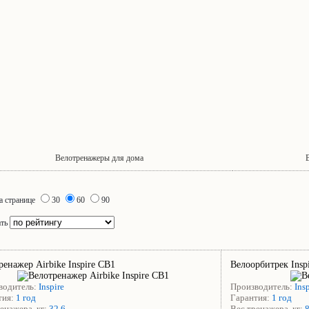
Велотренажеры для дома
а странице
30
60
90
ать
ренажер Airbike Inspire CB1
Велоорбитрек Insp
водитель:
Inspire
Производитель:
Ins
тия:
1 год
Гарантия:
1 год
енажера, кг:
32,6
Вес тренажера, кг: