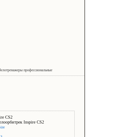
Велотренажеры профессиональные
ire CS2
pire
83