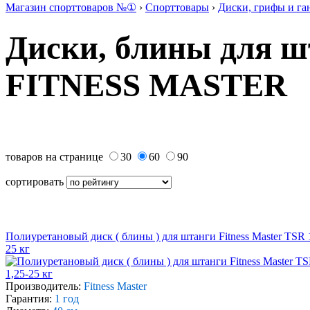
Магазин спорттоваров №①
›
Спорттовары
›
Диски, грифы и га
Диски, блины для ш
FITNESS MASTER
товаров на странице
30
60
90
сортировать
Полиуретановый диск ( блины ) для штанги Fitness Master TSR 
25 кг
Производитель:
Fitness Master
Гарантия:
1 год