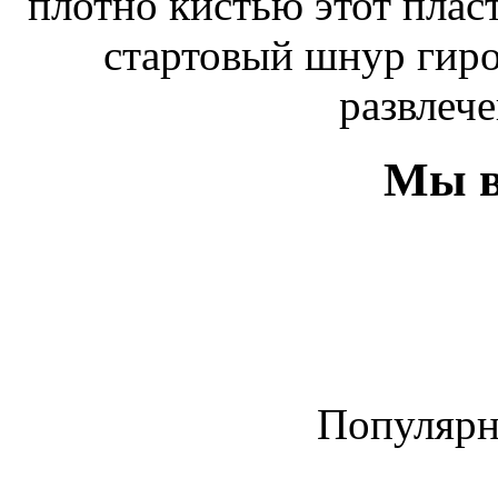
плотно кистью этот плас
стартовый шнур гиро
развлече
Мы в
Популяр