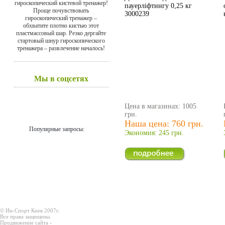
гироскопический кистевой тренажер!
пауерліфтингу 0,25 кг
Проще почувствовать
3000239
гироскопический тренажер –
обхватите плотно кистью этот
пластмассовый шар. Резко дергайте
стартовый шнур гироскопического
тренажера – развлечение началось!
Мы в соцсетях
Цена в магазинах: 1005
грн.
Наша цена: 760 грн.
Популярные запросы:
Экономия: 245 грн.
© Ин-Спорт Киев 2007г.
Все права защищены.
Продвижение сайта -
Prodex