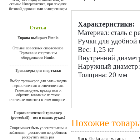
скамью Интератлетика, при покупке
Доставка
беговой дорожки или велотренажера
Характеристики:
Статьи
Материал: сталь с 
Европа выбирает Finnlo
Ручки для удобной 
Вес: 1,25 кг
Отзывы известных спортсменов
Германии о спортивном
Внутренний диамет
оборудовании Finnlo.
Наружный диаметр:
Тренажеры для спортзала:
Толщина: 20 мм
Выбор тренажеров для зала - задача
первостепенная и ответственная.
Рекоммендуем, прежде всего,
обратить внимание на такие
ключевые моменты в этом вопросе...
Гироскопический тренажер
(powerball) – все в ваших руках!
Похожие товар
Спорт может быть увлекательным и
забавным – достаточно попробовать
раскрутить лишь раз
Диск Eleiko для змагань з