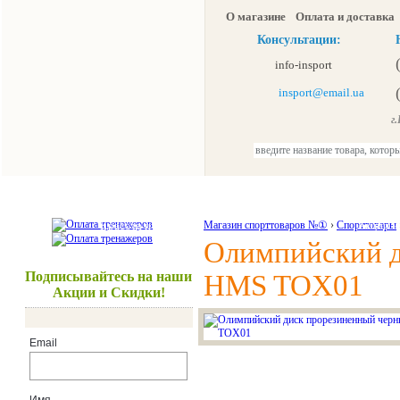
О магазине
Оплата и доставка
Консультации:
info-insport
insport@email.ua
г.К
Тренажеры
Спорттовары
Красота и здоровье
Магазин спорттоваров №①
›
Спорттовары
Акции и
Олимпийский д
Подписывайтесь на наши
HMS TOX01
Акции и Скидки!
Email