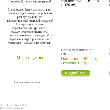
обрезиненный RCP10-0.5
(powerball) – все в ваших руках!
кг (26 мм)
Спорт может быть увлекательным и
забавным – достаточно попробовать
раскрутить лишь раз
гироскопический кистевой тренажер!
Проще почувствовать
гироскопический тренажер –
обхватите плотно кистью этот
пластмассовый шар. Резко дергайте
стартовый шнур гироскопического
тренажера – развлечение началось!
Цена в магазинах: 205
грн.
Мы в соцсетях
Наша цена: 86 грн.
Экономия: 119 грн.
Популярные запросы:
© Ин-Спорт Киев 2007г.
Все права защищены.