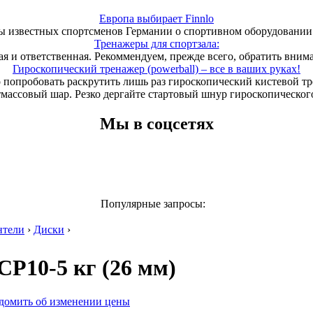
Европа выбирает Finnlo
 известных спортсменов Германии о спортивном оборудовании 
Тренажеры для спортзала:
ая и ответственная. Рекоммендуем, прежде всего, обратить вним
Гироскопический тренажер (powerball) – все в ваших руках!
 попробовать раскрутить лишь раз гироскопический кистевой т
тмассовый шар. Резко дергайте стартовый шнур гироскопического
Мы в соцсетях
Популярные запросы:
нтели
›
Диски
›
P10-5 кг (26 мм)
домить об изменении цены