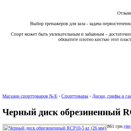
Отзывы
Выбор тренажеров для зала - задача первостепенн
Спорт может быть увлекательным и забавным – достаточно
обхватите плотно кистью этот плас
Магазин спорттоваров №①
›
Спорттовары
›
Диски, грифы и га
Черный диск обрезиненный RC
861 грн.
уве