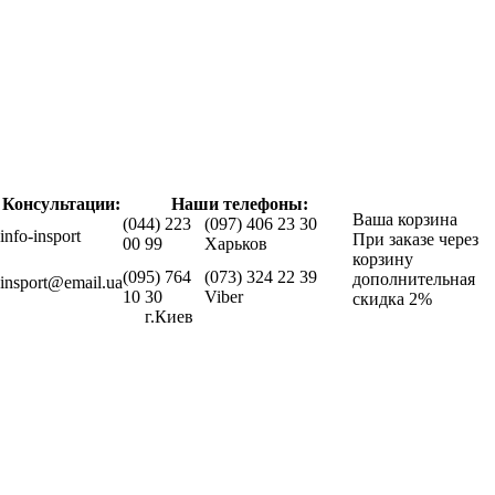
Консультации:
Наши телефоны:
Ваша корзина
(044) 223
(097) 406 23 30
info-insport
При заказе через
00 99
Харьков
корзину
(095) 764
(073) 324 22 39
дополнительная
insport@email.ua
10 30
Viber
скидка 2%
г.Киев