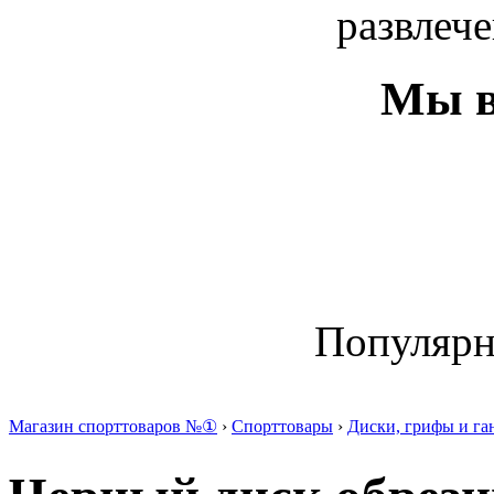
развлече
Мы в
Популяр
Магазин спорттоваров №①
›
Спорттовары
›
Диски, грифы и га