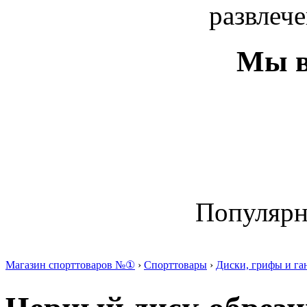
развлече
Мы в
Популяр
Магазин спорттоваров №①
›
Спорттовары
›
Диски, грифы и га