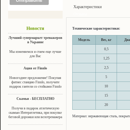
Характеристики
Отзывы
Новости
Технические характеристики:
Лучший супермаркет тренажеров
Модель
Вес, кг
Диа
в Украине
0,5
Мы изменяемся и стаем еще лучше
для Вас
1,25
2,5
Ация от Finnlo
5
Новогоднее предложение! Покупая
фитнес станцию Finnlo, получите
10
подарок гантели со стойками Finnlo
15
Скамья - БЕСПЛАТНО
20
Получи в подарок атлетическую
скамью Интератлетика, при покупке
Материал: нержавеющая сталь, покрыт
беговой дорожки или велотренажера