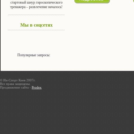
стартовый шнур гироскопического
тренажера – развлечение началось!
Мы в соцсетях
Популярные запросы:
© Ин-Спорт Киев 2007г.
Все права защищены.
Продвижение сайта -
Prodex