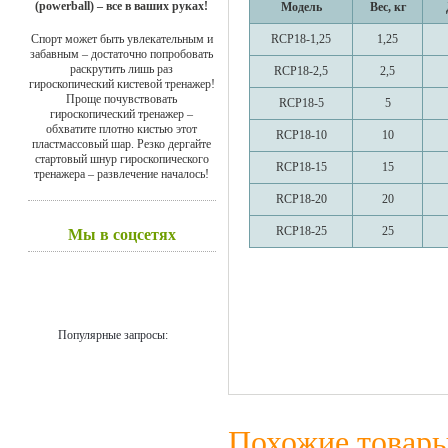
(powerball) – все в ваших руках!
Модель
Вес, кг
Спорт может быть увлекательным и
RCP18-1,25
1,25
забавным – достаточно попробовать
раскрутить лишь раз
RCP18-2,5
2,5
гироскопический кистевой тренажер!
Проще почувствовать
RCP18-5
5
гироскопический тренажер –
обхватите плотно кистью этот
RCP18-10
10
пластмассовый шар. Резко дергайте
стартовый шнур гироскопического
RCP18-15
15
тренажера – развлечение началось!
RCP18-20
20
RCP18-25
25
Мы в соцсетях
Популярные запросы:
Похожие товар