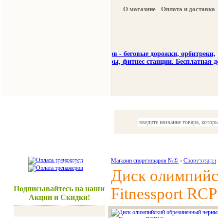
О магазине
Оплата и доставка
Тренажеры
Спорттовары
Красота и здоровье
Магазин спорттоваров №①
›
Спорттовары
Акции и
Диск олимпийс
Подписывайтесь на наши
Fitnessport RC
Акции и Скидки!