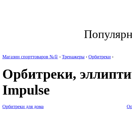
Популяр
Магазин спорттоваров №①
›
Тренажеры
›
Орбитреки
›
Орбитреки, эллипт
Impulse
Орбитреки для дома
Ор