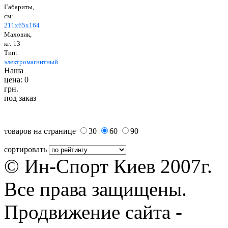
Габариты,
см:
211х65х164
Ма
х
овик,
кг: 13
Тип
:
электромагнитн
ый
Наша
цена: 0
грн.
под заказ
товаров на странице
30
60
90
сортировать
© Ин-Спорт Киев 2007г.
Все права защищены.
Продвижение сайта -
Prod