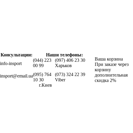
Консультации:
Наши телефоны:
Ваша корзина
(044) 223
(097) 406 23 30
info-insport
При заказе через
00 99
Харьков
корзину
(095) 764
(073) 324 22 39
дополнительная
insport@email.ua
10 30
Viber
скидка 2%
г.Киев