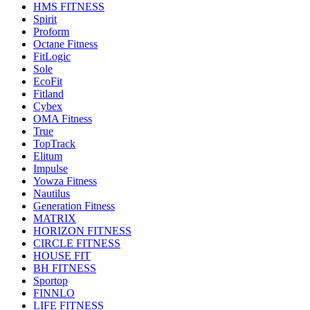
HMS FITNESS
Spirit
Proform
Octane Fitness
FitLogic
Sole
EcoFit
Fitland
Cybex
OMA Fitness
True
TopTrack
Elitum
Impulse
Yowza Fitness
Nautilus
Generation Fitness
MATRIX
HORIZON FITNESS
CIRCLE FITNESS
HOUSE FIT
BH FITNESS
Sportop
FINNLO
LIFE FITNESS