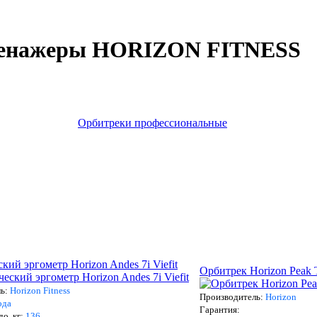
тренажеры HORIZON FITNESS
Орбитреки профессиональные
ий эргометр Horizon Andes 7i Viefit
Орбитрек Horizon Peak T
ль:
Horizon Fitness
Производитель:
Horizon
ода
Гарантия:
до, кг:
136