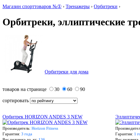
Магазин спорттоваров №①
›
Тренажеры
›
Орбитреки
›
Орбитреки, эллиптические 
Орбитреки для дома
товаров на странице
30
60
90
сортировать
Орбитрек HORIZON ANDES 3 NEW
Эллиптическ
Производитель:
Horizon Fitness
Производите
Гарантия:
3 года
Гарантия:
1 г
Вес человека до, кг:
136
Вес человека 