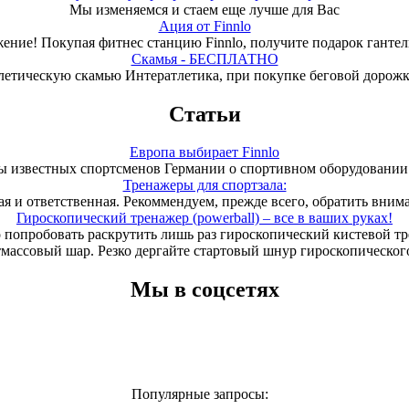
Мы изменяемся и стаем еще лучше для Вас
Ация от Finnlo
ение! Покупая фитнес станцию Finnlo, получите подарок гантели
Скамья - БЕСПЛАТНО
летическую скамью Интератлетика, при покупке беговой дорож
Статьи
Европа выбирает Finnlo
 известных спортсменов Германии о спортивном оборудовании 
Тренажеры для спортзала:
ая и ответственная. Рекоммендуем, прежде всего, обратить вним
Гироскопический тренажер (powerball) – все в ваших руках!
 попробовать раскрутить лишь раз гироскопический кистевой т
тмассовый шар. Резко дергайте стартовый шнур гироскопического
Мы в соцсетях
Популярные запросы: