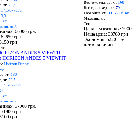
Вес человека до, кг:
168
, кг:
79,5
Вес тренажера, кг:
7
9
:
173х67х171
Габариты, см:
118х71х168
5,5
Маховик, кг:
1 см
Тип:
магнитный
Цена в магазинах: 39000
зинах: 66000 грн.
Наша цена: 33780 грн.
 62850 грн.
Экономия: 5220 грн.
3150 грн.
нет в наличии
чии
 HORIZON ANDES 5 VIEWFIT
ль:
Horizon Fitness
ода
до, кг:
136
, кг:
79.5
:
173х67х171
24
1 см
магнитный
зинах: 57000 грн.
 51900 грн.
5100 грн.