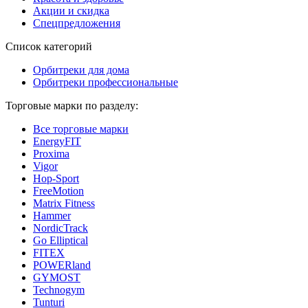
Акции и скидка
Спецпредложения
Список категорий
Орбитреки для дома
Орбитреки профессиональные
Торговые марки по разделу:
Все торговые марки
EnergyFIT
Proxima
Vigor
Hop-Sport
FreeMotion
Matrix Fitness
Hammer
NordicTrack
Go Elliptical
FITEX
POWERland
GYMOST
Technogym
Tunturi