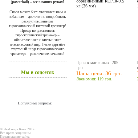
обрезиненный RCP10-0.5
(powerball) – все в ваших руках!
кг (26 мм)
Спорт может быть увлекательным и
забавным – достаточно попробовать
раскрутить лишь раз
гироскопический кистевой тренажер!
Проще почувствовать
гироскопический тренажер –
обхватите плотно кистью этот
пластмассовый шар. Резко дергайте
стартовый шнур гироскопического
тренажера – развлечение началось!
Цена в магазинах: 205
грн.
Мы в соцсетях
Наша цена: 86 грн.
Экономия: 119 грн.
Популярные запросы:
© Ин-Спорт Киев 2007г.
Все права защищены.
Продвижение сайта -
Prodex