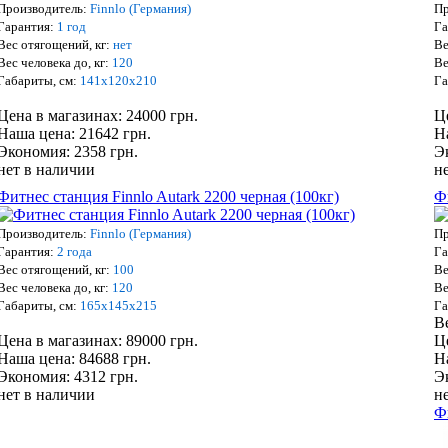
Производитель:
Finnlo (Германия)
Пр
Гарантия:
1 год
Га
Вес отягощений, кг:
нет
Ве
Вес человека до, кг:
120
Ве
Габариты, см:
141х120х210
Га
Цена в магазинах: 24000 грн.
Ц
Наша цена: 21642 грн.
Н
Экономия: 2358 грн.
Э
нет в наличии
н
Фитнес станция Finnlo Autark 2200 черная (100кг)
Ф
Производитель:
Finnlo (Германия)
Пр
Гарантия:
2 года
Га
Вес отягощений, кг:
100
Ве
Вес человека до, кг:
120
Ве
Габариты, см:
165х145х215
Га
В
Цена в магазинах: 89000 грн.
Ц
Наша цена: 84688 грн.
Н
Экономия: 4312 грн.
Э
нет в наличии
н
Ф