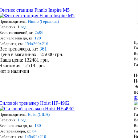
Фитнес станция Finnlo Inspire M5
Производитель:
Finnlo (Германия)
Гарантия: 1
год
Вес отягощений, кг:
2х96
Вес человека до, кг:
120
Пр
Габариты, см:
254х260х216
Га
Вес тренажера, кг:
361
Ве
Цена в магазинах: 145000 грн.
Ве
Наша цена: 132481 грн.
Га
Экономия: 12519 грн.
нет в наличии
Ц
Н
Э
н
Ф
Силовой тренажер Hoist HF-4962
Пр
Производитель:
Hoist (США)
Га
Гарантия:
1 год
Ве
Вес человека до, кг:
130
Ве
Вес тренажера, кг:
64
Га
В
Габариты, см:
145х92х210