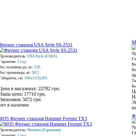
М
Фитнес станция USA Style SS-2531
Пр
Производитель:
USA Style (США)
Га
Гарантия:
1 год
Ве
Вес человека до, кг:
120
Ве
Вес тренажера, кг:
58,5
Цв
Габариты, см:
160х115х201
Ти
Ко
Цена в магазинах: 22782 грн.
Ц
Наша цена: 17710 грн.
Н
Экономия: 5072 грн.
Э
нет в наличии
н
Ф
9035 Фитнес станция Hammer Ferrum TX3
Пр
Производитель:
Hammer (Германия)
Га
Гарантия:
1 год