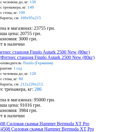
с человека до, кг:
130
с тренажера, кг:
149
с стека, кг:
100
бариты, см:
160х95х215
ена в магазинах: 23755 грн.
аша цена: 20755 грн.
кономия: 3000 грн.
ет в наличии
итнес станция Finnlo Autark 2500 New (80кг)
оизводитель:
Finnlo (Германия)
рантия:
1 год
с человека до, кг:
120
с стека, кг:
80
бариты, см:
212х220х212
ес тренажера, кг:
286
ена в магазинах: 95000 грн.
аша цена: 91016 грн.
кономия: 3984 грн.
ет в наличии
508 Силовая скамья Hammer Bermuda XT Pro