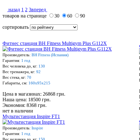
назад
1
2
3
вперед
товаров на странице
30
60
90
сортировать
Фитнес станция BH Fitness Multigym Plus G112X
Производитель:
BH Fitness (Испания)
Гарантия:
1 год
Вес человека до, кг:
130
Вес тренажера, кг:
92
Вес стека, кг:
70
Габариты, см:
160х95х215
Цена в магазинах: 26868 грн.
Наша цена: 18500 грн.
Экономия: 8368 грн.
нет в наличии
Мультистанция Inspire FT1
Производитель:
Inspire
Гарантия:
1 год
Вес человека до, кг:
150