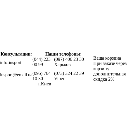
Консультации:
Наши телефоны:
Ваша корзина
(044) 223
(097) 406 23 30
info-insport
При заказе через
00 99
Харьков
корзину
(095) 764
(073) 324 22 39
дополнительная
insport@email.ua
10 30
Viber
скидка 2%
г.Киев