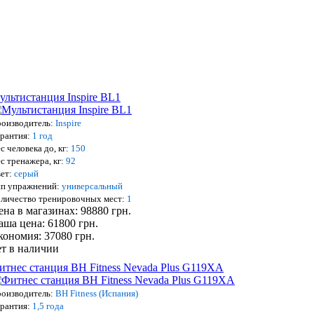
ультистанция Inspire BL1
оизводитель:
Inspire
рантия:
1 год
с человека до, кг:
150
с тренажера, кг:
92
ет:
серый
п упражнений:
универсальный
личество тренировочных мест:
1
ена в магазинах: 98880 грн.
аша цена: 61800 грн.
кономия: 37080 грн.
ет в наличии
итнес станция BH Fitness Nevada Plus G119XA
оизводитель:
BH Fitness (Испания)
рантия:
1,5 года