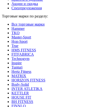
Акции и скидка
Спецпредложения
Торговые марки по разделу:
Все торговые марки
Hammer
TKO
Master-Sport
Hop-Sport
True
HMS FITNESS
FITFABRICA
Technogym
Inspire
Tunturi
Hertz Fitness
MATRIX
HORIZON FITNESS
Body-Solid
INTER ATLETIKA
KETTLER
HOUSE FIT
BH FITNESS
FINNLO