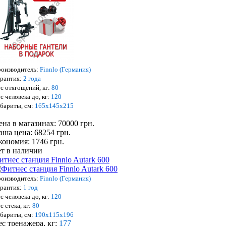
оизводитель:
Finnlo (Германия)
рантия:
2 года
с отягощений, кг:
80
с человека до, кг:
120
бариты, см:
165х145х215
ена в магазинах: 70000 грн.
аша цена: 68254 грн.
кономия: 1746 грн.
ет в наличии
итнес станция Finnlo Autark 600
оизводитель:
Finnlo (Германия)
рантия:
1 год
с человека до, кг:
120
с стека, кг:
80
бариты, см:
190х115х196
ес тренажера, кг:
177