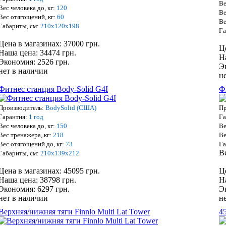
Ве
Вес человека до, кг:
120
Ве
Вес отягощений, кг:
60
Ве
Габариты, см:
210х120х198
Га
Цена в магазинах: 37000 грн.
Ц
Наша цена: 34474 грн.
Н
Экономия: 2526 грн.
Э
нет в наличии
н
Фитнес станция Body-Solid G4I
Ф
Производитель:
BodySolid (США)
Пр
Гарантия:
1 год
Га
Вес человека до, кг:
150
Ве
Вес тренажера, кг:
218
Ве
Вес отягощений до, кг:
73
Га
В
Габариты, см:
210х139х212
Цена в магазинах: 45095 грн.
Ц
Наша цена: 38798 грн.
Н
Экономия: 6297 грн.
Э
нет в наличии
н
Верхняя/нижняя тяги Finnlo Multi Lat Tower
4