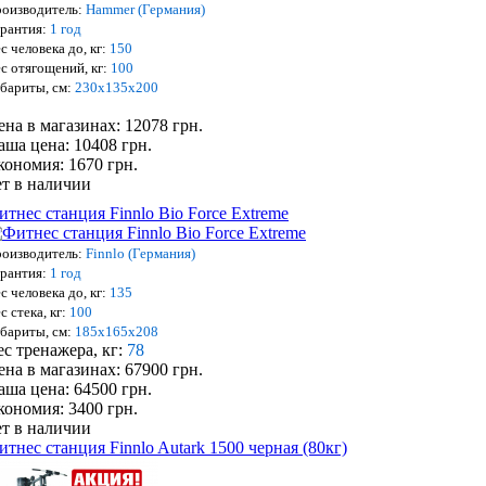
оизводитель:
Hammer (Германия)
рантия:
1 год
с человека до, кг:
150
с отягощений, кг:
100
бариты, см:
230х135х200
ена в магазинах: 12078 грн.
аша цена: 10408 грн.
кономия: 1670 грн.
ет в наличии
итнес станция Finnlo Bio Force Extreme
оизводитель:
Finnlo (Германия)
рантия:
1 год
с человека до, кг:
135
с стека, кг:
100
бариты, см:
185х165х208
ес тренажера, кг:
78
ена в магазинах: 67900 грн.
аша цена: 64500 грн.
кономия: 3400 грн.
ет в наличии
итнес станция Finnlo Autark 1500 черная (80кг)