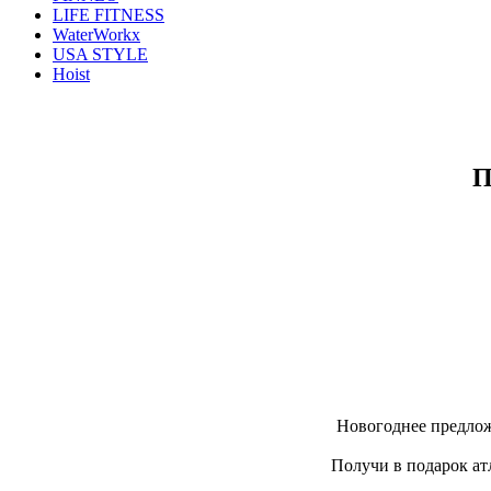
LIFE FITNESS
WaterWorkx
USA STYLE
Hoist
П
Новогоднее предлож
Получи в подарок ат